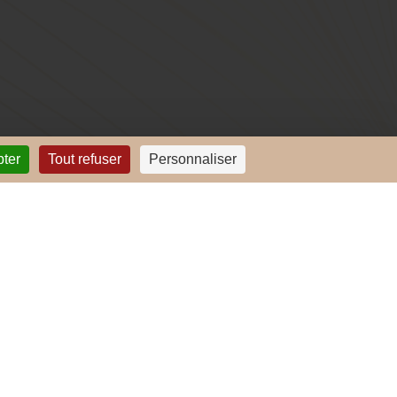
pter
Tout refuser
Personnaliser
lus ?